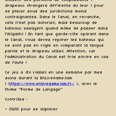
utilisent des pavillons de complaisance (
drapeaux étrangers différents du leur ) pour
se placer sous des juridictions moins
contraignantes. Dans le Canal, en revanche,
cela n'est pas autorisé, mais beaucoup de
bateaux essayent quand même de passer dans
l'illégalité ! En tant que garde-côte opérant dans
le Canal, vous devez repérer les bateaux qui
ne sont pas en règle en comparant la langue
parlée et le drapeau utilisé. Attention, car
l'administration du Canal est très sévère en cas
de faute !
Ce jeu a été réalisé en une semaine par mes
soins durant la EnLiveGameJam
(
https://www.enlivegamejam.fr/
), avec le
thème "Forme de Langage"
Contrôles :
- ZQSD pour se déplacer